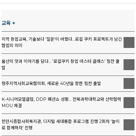
신감 있는 표현과 개성 있는 동작으로 현장의 열기를 높였다.
철 무더위 속에서 물놀이는 몸을 식히는 동시에 몸을 청결히 하는
셔플댄스 워크숍을 개최한다.
마지막 특강은 고다연 협회장이 '글라이드 & 문워크'를 주제로 진
이중의 효과를 지녔던 셈이다.
이번 워크숍은 셔플댄스를 배우고 활동하는 회원과 지도자들이 한
행했다. 발의 위치와 무게중심 이동 등 움직임의 원리를 세밀하게
자리에 모여 전문적인 기술을 익히고 서로의 경험을 공유하는 교
설명하고 기초동작부터 실제 춤에 적용하는 활용법까지 단계적으
교육 +
유두절은 여름철 더위를 식히고 건강과 풍년을 기원하던 세시명절
류의 장으로 마련됐다.
로 지도했다.
이다. '유두(流頭)'는 '동쪽으로 흐르는 물에 머리를 감는다'는 말
워크숍은 참가자들의 인사와 소통의 시간을 시작으로 다양한 셔플
이번 워크숍은 나눔의 의미도 더했다. 협회는 워크숍 레슨비 중 필
에서 유래했다. 유두 날이 되면 맑은 물을 찾아가 머리를 감고 몸
댄스 특강이 이어진다. 이명국 강사와 장효원 강사가 각각 특강을
지역 창업교육, 기술보다 '질문'이 바꿨다…로컬 쿠키 프로젝트가 남긴
수 경비를 제외한 전액을 국제 보건의료 NGO 메디피스에 기부하
을 씻는 '물맞이' 풍습이 있었다. 물에 몸을 담가 더위를 식히는 동
진행하며, 고다연 협회장은 셔플댄스의 표현 영역을 넓힐 수 있는
협업의 의미
기로 했으며, 행사장에도 자율 모금함을 마련했다.
시에, 액운과 나쁜 기운을 털어낸다는 의미를 담았다.
‘문워크 & 글라이드’ 특강을 선보인다.
고다연 협회장은 자신의 나눔 활동 경험과 탄자니아에서 아이들과
특히 이번 프로그램은 다양한 풋워크와 움직임을 경험하고, 이를
춤과 소통으로 희망을 나눌 계획을 소개하며, 함께 성장한 에너지
지역에 따라 풍습에도 조금씩 차이가 있었다. 영남 지방에서는 유
울산의 맛과 이야기를 담다... '로컬쿠키 창업 마스터 클래스' 힘찬 출
실제 안무와 창작 활동에 활용할 수 있도록 구성됐다. 참가자 간
를 사회와 나누는 의미를 전했다.
두날 폭포수 아래에서 물을 맞으면 여름철 더위를 먹지 않는다고
발
교류를 통해 각자의 지도 및 활동 경험을 공유하는 시간도 마련된
특강 후에는 기수별 모임과 교류, 사진 촬영이 이어졌으며 고다연
믿어 계곡이나 폭포를 찾는 풍습이 성행했다. 호남 지방에서는 논
다.
협회장의 마무리 인사와 전체 단체촬영으로 행사를 마쳤다.
에 나가 농신제를 지내며 풍년을 비는 의식이 함께 이뤄지기도 했
행사는 대전 대덕구 동춘당로 83, 3층 송촌스포츠댄스학원에서
청주지역사회교육협의회, 새로운 40년을 향한 힘찬 출발
이번 대전 워크숍은 전국의 셔플러들이 한자리에 모여 배우고 교
다. 이처럼 유두절은 지역 공동체의 농사와 밀접하게 연결된 명절
진행된다.
류하며 나눔을 실천한 자리로 '즐기면서 성장하고 함께 나누는 셔
이었다.
이번 워크숍은 배움과 나눔을 함께 실천한다는 점에서도 의미가
플문화'의 의미를 보여줬다.
K-시니어모델클럽, DDP 패션쇼 성황… 전북과학대학교와 산학협력
있다.
(사)대한셔플댄스협회는 앞으로도 지역 간 교류와 전문적인 셔플
MOU 체결
유두절의 의미는 단순한 물놀이에 그치지 않는다. 농사가 한창인
협회는 워크숍 레슨비 가운데 행사 운영에 필요한 필수 경비를 제
댄스 교육, 나눔 활동을 통해 건강하고 긍정적인 셔플문화를 확산
시기였던 만큼 풍년을 기원하는 마음도 컸다. 햇과일과 햇곡식이
외한 전액을 국제 보건의료 NGO 메디피스에 기부할 예정이다.
해 나갈 것으로 기대된다.
나오기 시작하면 이를 조상에게 먼저 올리는 '유두천신(流頭薦
행사 당일에 별도의 모금함도 마련해 참가자들이 자율적으로 나눔
천안시종합사회복지관, 디지털 세대통합 프로그램 진행 2회차 '놀이
윤지원yjw@kcnews.kr
新)'을 올렸다. 새로 수확한 농작물을 조상에게 바치며 가족의 건
에 동참할 수 있도록 할 계획이다.
로 함께하자' 진행
강과 농사의 평안을 빌었던 것이다.
셔플댄스는 경쾌한 음악에 맞춰 다양한 발동작과 리듬을 표현하는