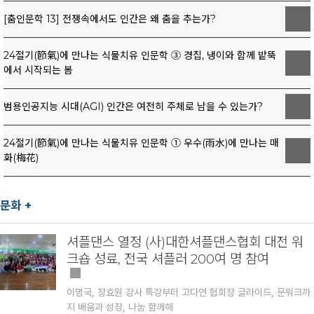
다른 의미를 가진다. 젊은 시절 한복 캘린더 촬영으로 시작된 꿈이
[춤인문학 13] 전쟁속에서도 인간은 왜 춤을 추는가?
다시 한복 런웨이로 이어졌기 때문이다. 과거의 꿈 많던 소녀와 현
재의 자신이 무대 위에서 다시 만난 순간이었다.
■ 모델에서 방송, 쇼호스트, 잡지 표지모델까지
24절기(節氣)에 만나는 식물치유 인문학 ③ 경칩, 냉이와 함께 밭뚝
지서정의 도전은 무대에만 머물지 않았다. 코리아브랜드 쇼핑라이
에서 시작되는 봄
브 쇼호스트, GS홈쇼핑 특집방송 모델, 홈쇼핑 모델 및 연기자 활
동, TV조선 방송 출연 등 방송과 라이브커머스 분야에서도 활발
범용인공지능 시대(AGI) 인간은 여전히 주체로 남을 수 있는가?
히 활동하며 영역을 넓혀가고 있다. 특히 GS홈쇼핑 '비엔날씬’ 모
델 활동은 많은 사람들에게 얼굴을 알리는 계기가 되었다.
방송 이
후 "TV에서 봤다"는 연락을 수없이 받으며 모델로서의 자신감도
24절기(節氣)에 만나는 식물치유 인문학 ① 우수(雨水)에 만나는 매
더욱 커졌다. 최근에는 더욱 뜻깊은 소식도 이어졌다. 뷰티라이프
화(梅花)
(Beauty Life) 추석특집 9월호 표지모델로 선정되어 오는 8월
10일 화보 촬영은 앞두고 있다.
젊은 시절 꿈꿨던 모델의 모습이
이제는 잡지 표지와 화보로 이어지고 있는 것이다. 지서정에게 이
문화 +
번 표지모델 촬영은 단순한 경력이 아닌, 오랜 시간 품어왔던 꿈이
현실이 된 특별한 순간으로 남고 있다.
셔플댄스 열정 (사)대한셔플댄스협회 대전 워
■ 참가자에서 심사위원으로
크숍 성료, 전국 셔플러 200여 명 참여
모델 활동이 이어지면서 그녀의 역할도 달라졌다. 무대 위 참가자
로 시작했던 지서정은 이제 MRS 모델대회 심사위원으로 위촉되
어 후배 모델들을 응원하고 평가하는 자리에 서고 있다.
또한
이명국, 장효원 강사 특강부터 고다연 협회장 글라이드, 문워크까
2023 국제베스트모델대회 3위, 2025 May Queen Korea
지 배움과 성장, 나눔 함께해