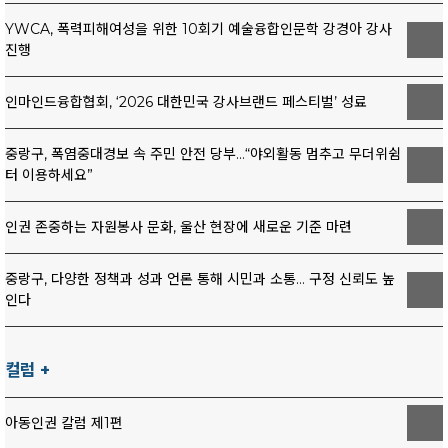
이 경로당의 가장 큰 자랑거리는 월요일부터 금요일까지 주 5일
들이 바른 가치관을 형성할 수 있는 기회가 더욱 많아졌으면 좋겠
■ 사업가로 살아온 또 다른 인생
동안 회원들에게 제공되는 정성 가득한 점심 식사다. 이 회장은
YWCA, 폭력피해여성을 위한 10회기 예술융합인문학 강경아 강사
다"고 말했다.
삶에서 가장 중요하게 생각하는 가치로는 성실함과
결혼 후에는 현실에 충실한 삶을 선택했다. 부평 청천동에서 휴대
"연세가 많으신 어르신들이 맛있게 식사를 잘 드시는 모습을 볼 때
진행
책임감을 꼽았다. 그는 "지금까지 사회복지사로 걸어올 수 있었던
폰 서브 어셈블리 제조업체인 영진텔레콤을 운영했고, KT EMI 가
가장 큰 보람을 느낀다"며 미소를 지었다.
원동력도 성실함과 책임감이었다"며 "앞으로도 배우고 성장하기
스켓 관련 회사 이사, 건설회사 관리이사로 근무하며 사업가와 경
경로당 회원들의 건강과 행복을 위한 이 회장의 비결은 체계적인
위해 꾸준히 노력하겠다"고 밝혔다.
인마인드융합협회, ‘2026 대한민국 강사브랜드 페스티벌’ 성료
영인의 길을 걸었다. 수많은 사람을 만나고 조직을 운영하며 쌓아
프로그램 참여에 있다. 올해부터 도입된 건강보험공단 운동 강사
앞으로의 꿈에 대해서는 "현장에서 쌓은 경험을 토대로 언젠가는
온 경험은 지금의 지서정을 더욱 단단하게 만들어 주었다. 골프와
의 운동, 레크리에이션 프로그램은 회원들에게 큰 호응을 얻고 있
리더가 되어 지역사회와 태백의 복지 발전에 보탬이 되고 싶다" 는
노래를 즐기며 다양한 사람들과 소통하는 삶을 살아온 것도 현재
다.
중랑구, 폭염중대경보 속 주민 안전 당부…“야외활동 멈추고 무더위쉼
포부를 전했다. 마지막
으로 아이들에게 전하고 싶은 메시지를 묻
모델 활동에 큰 자산이 되고 있다.
그는 "경로당에서 함께 프로그램을 즐겁게 따라 하기만 해도 자연
터 이용하세요”
자 그는 잠시 생각에 잠긴 뒤 차분히 말했다.
■ 우연히 찾아온 두 번째 무대
스럽게 건강을 지킬 수 있다"며 적극적인적극적인 참여를 독려했
"지금의 생활에 안주하지 말고, 자신의 꿈을 향해 끝까지 노력했으
모델 활동은 예상치 못한 기회로 시작됐다. 건설회사 생활을 마친
다.
면 좋겠습니다."
인권 존중하는 자원봉사 문화, 울산 현장에 새로운 기준 마련
후 우연히 모델대회에 참가하게 된 것이다. 당시에는 본격적으로
오랫동안 개인 사업을 해오다 경로당 회장직을 맡으며 사업을 정
아이들의 작은 변화를 희망으로 바라보며 하루하루를 성실하게 살
모델을 시작할 생각이 없었다. 성악을 전공하는 조카에게 드레스
리했다는 이 회장은 자신의 인생 철학을 '열심히 공부하고, 열심히
아가는 이승현 사회복지사의 진심은 철암지역아동센터를 넘어 지
와 구두, 귀걸이를 빌려 무대에 올랐을 정도였다. 하지만 첫 출전
살아가는 것'이라고 밝혔다. 그는 후배들과 시니어 세대를 향해
중랑구, 다양한 정책과 성과 언론 통해 시민과 소통… 구정 신뢰도 높
역사회에 따뜻한 울림을 전하고 있다.
한 대회에서 당당히 3위에 입상하며 새로운 인생의 문이 열렸
"열심히 식사하고, 운동하고, 보람차게 하루를 살아가다 보면 자연
인다
윤지원기자 yjw@kcnews.kr
다. 그 순간, 젊은 시절 포기했던 꿈이 다시 그녀를 찾아왔다. 그리
스럽게 건강과 장수가 따라올 것"이라는 진심 어린 조언을 건넸다.
고 지서정은 더 이상 그 꿈을 놓치지 않았다.
앞으로의 꿈에 대해 이영화 회장은 "앞으로도 노인들을 위해, 더
■ 과거의 꿈이 현재가 되다
나아가 서울시 노인 복지를 위해 열심히 일하고 싶다"는 포부를 밝
컬럼 +
이후 지서정은 다양한 패션쇼와 런웨이 무대에서 활발하게 활동했
히며, 시니어 세대를 위한 봉사가 자신의 진정한 사명임을 다시 한
다. 백금자우리옷 메인모델, 한예총 모델협회 제1회 광고모델, 한
번 강조했다.
복 패션쇼 모델, 런웨이 패션모델 등 다양한 분야에서 경험을 쌓으
아동인권 칼럼 제1편
윤지원기자 kcnews.kr
며 자신만의 존재감을 만들어갔다. 특히 한복 무대는 그녀에게 남