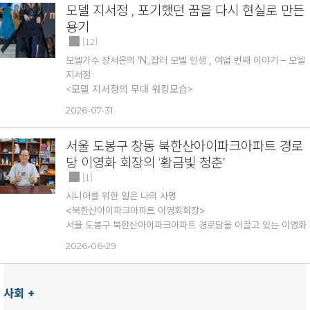
모델 지서정 , 포기했던 꿈을 다시 현실로 만든
아 그들의 삶과 철학은 전한다. 이번 인터뷰는 철암지역아동
용기
센터 이승현 사회복지사를 만나 아이들과 함께 성장하는 진솔
한 이야기를 들어봤다.
12
강원특별자치도 태백시 철암동에서 아이들의 건강한 성장을 위해
모델가수 장서은의 ‘N_잡러 모델 인생 , 여덟 번째 이야기 – 모델
묵묵히 헌신하고 있는 철암지역아동센터 이승현 사회복지사는 "아
지서정
이들이 바르게 성장하는 모습을 지켜보는 것이 가장 큰 보람"이라
<모델 지서정의 무대 워킹모습>
고 말했다.
철암지역아동센터는 정원 20명의 아동이 함께 생활하
꿈은 늦어지는 것이지, 사라지는 것은 아니었습니다. 젊은 시절 포
2026-07-31
는 돌봄시설로, 다양한 교육 프로그램과 안전한 환경을 통해 아이
기해야 했던 꿈이 있었다. 하지만 그 꿈은 마음속에서 사라지지 않
들의 건강한 성장을 지원하고 있다. 이승현 사회복지사는 "센터장
았다. 오랜 시간 사업가로, 회사 임원으로 살아오면서도 무대에 대
과 함께 아이들이 밝고 구김살 없이 생활할 수 있도록 최선을 다하
서울 도봉구 창동 북한산아이파크아파트 경로
한 그리움은 늘 가슴 한편에 남아 있었다. 그리고 수십 년의 시간
고 있다"고 소개했다.
당 이영화 회장의 ‘황금빛 청춘’
이 흐른 뒤, 지서정은 다시 무대 위에 섰다. 지금 그녀는 모델, 방
사회복지사의 길을 선택한 계기에 대해 "어린이집 보육교사와 사
1
송인, 쇼호스트로 활동하며 누구보다 빛나는 인생 2막을 만들어가
회복지시설에서 근무한 경험이 있었지만, 무엇보다 아이들과 함께
고 있다.
시니어를 위한 일은 나의 사명
하는 시간이 가장 행복하고 보람 있었다. 그러던 중 지역아동센터
■ 젊은 시절 품었던 모델의 꿈
<북한산아이파크아파트 이영회회장>
사회복지사 채용 공고를 보고 주저 없이지원하게 됐다"고 말했
사실 지서정은 젊은 시절부터 모델과 인연이 깊었다. 프로덕션에
서울 도봉구 북한산아이파크아파트 경로당을 이끌고 있는 이영화
다.
가장 기억에 남는 순간으로는 아이들의 변화를 꼽았다. "아이
소속되어 한복 캘린더 촬영을 두 차례 진행했고, 여러 매체에서 활
회장은 은퇴 후 노인 복지를 위해 제2의 인생을 열정적으로 살아
들이 생활과 교육을 통해 조금씩 변화하는 모습을 볼 때 가장 큰
2026-06-29
동 제안을 받을 만큼 가능성을 인정받았다. 연극 「병사와 수녀」 출
가고 있는 인물이다.
보람을 느낀다"고 전했다.
연을 앞두고 대본 리딩과 연습까지 진행했지만 당시 부모님의 반
서울시 도봉구 창동에 위치한 북한산아이파크아파트 경로당은
오늘날 아이들에게 가장 필요한 것으로는 인성교육을 강조했다.
대로 모든 활동을 내려놓아야 했다. 꿈을 향해 한 걸음 내딛으려던
65세부터 95세까지 다양한 연령층의 회원들이 골고루 분포되어
이 사회복지사는 "물질적인 지원과 다양한 프로그램도 중요하지
사회 +
순간이었기에 아쉬움은 더욱 컸다. 그렇게 모델과 연기의 꿈은 잠
활발하게 운영되고 있다.
만, 무엇보다 올바른 인성을 기를 수 있는 교육이 필요하다. 아이
시 멈추었지만, 마음속 불씨는 꺼지지 않았다.