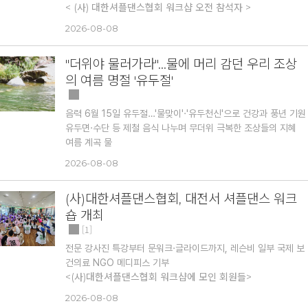
‘선’, 2025 아름다운예술인상 수상 등 다양한 수상 경력을 쌓으
< (사) 대한셔플댄스협회 워크샵 오전 참석자 >
며 꾸준히 성장해왔다. 현재는 (사)한국연예예술인총연합회 모델
(사)대한셔플댄스협회가 8월 8일 대전 송촌스포츠댄스학원에서
2026-08-08
협회 감사로 활동하며 모델 문화 발전에도 힘을 보태고 있다.
개최한 '대전 셔플댄스 워크숍’을 성황리에 마무리했다.
■ 지서정의 모델 인생이란
이번 워크숍은 오전과 오후 2회에 걸쳐 진행됐으며, 각 100여 명
지서정은 최고의 자리에 오르는 것보다 새로운 경험을 통해 성장
"더위야 물러가라"…물에 머리 감던 우리 조상
씩 전국에서 모인 셔플댄스 회원과 관계자들이 참여해 배움과 교
하는 삶을 더 가치 있게 생각한다. 사업가로, 회사 임원으로, 모델
의 여름 명절 '유두절'
류의 시간을 가졌다.
로, 쇼호스트로, 방송인으로 살아오며 깨달은 것은 하나다. 인생은
워크숍은 고다연 (사)대한셔플댄스협회장의 인사말을 시작으로 참
언제든 다시 시작할 수 있다는 것. 그래서 그녀는 오늘도 새로운
석 지부장과 기수장·부기수장, 기수별 참가자 소개와 인사가 이어
음력 6월 15일 유두절…'물맞이'·'유두천신'으로 건강과 풍년 기원
무대를 향해 걸어간다. 그리고 자신의 모습을 통해 누군가가 다시
졌다.
유두면·수단 등 제철 음식 나누며 무더위 극복한 조상들의 지혜
꿈을 꿀 수 있기를 바란다.
고다연 협회장은 "즐기면서 성장하자"는 메시지를 전하며, 지금
여름 계곡 물
그녀에게 모델 인생이란, 포기했던 꿈을 다시 현실로 만든 용기의
이 순간 춤을 배우고 사람을 만나 함께할 수 있음에 감사하고 자신
지난 7월 28일은 음력 유월 보름, 우리 조상들이 여름 더위를 이
이야기이며, 지금도 계속 써 내려가는 현재진행형의 인생 드라마
2026-08-08
의 도전과 열정을 스스로 인정하는 것이 중요하다고 강조했다. 또
겨내던 전통 명절 '유두절(流頭節)'이었다. 국립민속박물관에 따
다.
장서은기자 jes751230@naver.com
한 중장년 이후에도 자신이 좋아하고 잘하는 것을 발견해 꾸준히
르면 유두절은 신라 시대부터 이어진 세시풍속으로, 동쪽으로 흐
성장한다면 각자의 경험과 재능이 새로운 가치가 될 수 있다며 참
(사)대한셔플댄스협회, 대전서 셔플댄스 워크
르는 맑은 물에 머리를 감아 액운을 씻어내는 풍습이 있었다. 냉방
가자들을 격려했다.
숍 개최
시설이 없던 시절, 조상들은 저마다의 지혜로 무더위를 견뎌냈다.
첫 번째 특강은 세종2지부장 이명국 강사가 이예린의 '늘 지금처
1
럼'에 맞춰 진행했다. 기존 스텝을 새롭게 활용한 안무와 친절한
유두절이라는 이름은 신라 시대 문헌에서부터 등장할 정도로 그
전문 강사진 특강부터 문워크·글라이드까지, 레슨비 일부 국제 보
설명으로 참가자들이 쉽고 즐겁게 따라갈 수 있도록 수업을 이끌
역사가 깊다. 학계에서는 유두절이 삼국시대 이전부터 이어져 온
건의료 NGO 메디피스 기부
었다.
물 숭배 신앙과 연관이 있다고 본다. 흐르는 물이 부정과 액운을
<(사)대한셔플댄스협회 워크샵에 모인 회원들>
이어 성북지부장 장효원 강사는 마마무의 '나로 말할 것 같으면'을
씻어낸다는 믿음은 단순한 미신이 아니라, 위생 관념이 부족했던
(사)대한셔플댄스협회(협회장 고다연)가 8월 8일 토요일 오전 9
선곡해 곡의 당당한 분위기와 잘 어우러지는 안무를 선보였다. 자
2026-08-08
시절 실질적으로 질병을 예방하는 생활의 지혜이기도 했다. 여름
시 30분부터 오후 1시 30분까지 대전 송촌스포츠댄스학원에서